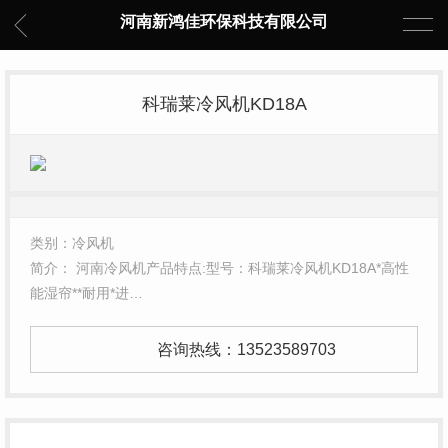
河南新鸿佳环保科技有限公司
科瑞莱冷风机KD18A
类别：冷风机
简介： 河南冷风机产品特点:型号：科瑞莱冷风机KD18A*高性
能湿帘**耐用*进…
咨询热线：
13523589703