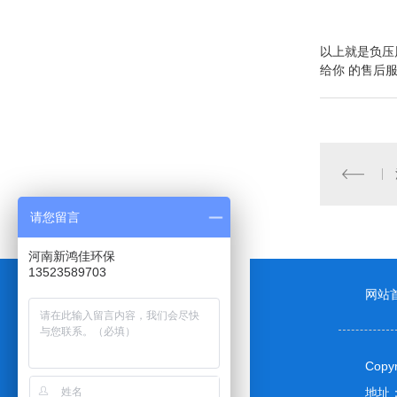
以上就是
负压
给你 的售后
请您留言
河南新鸿佳环保
13523589703
网站
Cop
关注 新鸿佳环保
地址：
服务热线