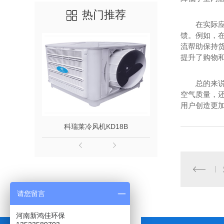
热门推荐
在实际
馈。例如，
流帮助保持
提升了购物
总的来
空气质量，
用户创造更
科瑞莱冷风机KD18B
负压风机1
请您留言
河南新鸿佳环保