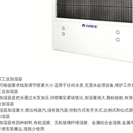
460型
科瑞莱冷风机KD18A
负
雾工业加湿器
可根据要求线形调节喷雾大小.适用于任何水质,无需水处理设备;维护工作量
工业加湿器
加湿器是把水通过水泵加压,经喷嘴呈雾状喷出,加湿量很大,颗粒较粗,有滴
业加湿器
湿器加湿量大,喷出纯蒸汽,须有蒸汽源.控制方式有开关式,比例式和位式
加湿器
加湿器有四种材料,有机湿膜、无机玻璃纤维湿膜、金属铝合金湿膜,金属
不便安装搬运,现很少使用.