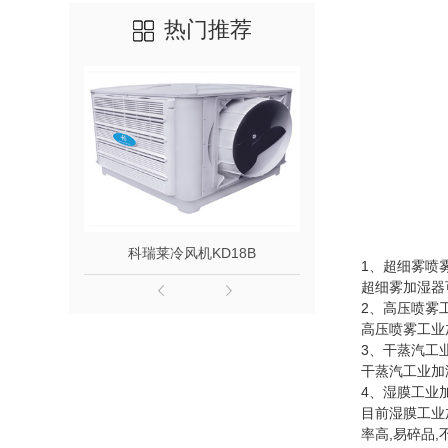
热门推荐
科瑞莱冷风机KD18B
负压风机1
1、超细雾喷
超细雾加湿器
2、高压喷雾
高压喷雾工业
3、干蒸汽工
干蒸汽工业加
4、湿膜工业
目前湿膜工业
率高,易碎品,